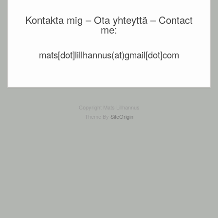
Kontakta mig – Ota yhteyttä – Contact
me:
mats[dot]lillhannus(at)gmail[dot]com
Copyright Mats Lillhannus
Theme By
SiteOrigin